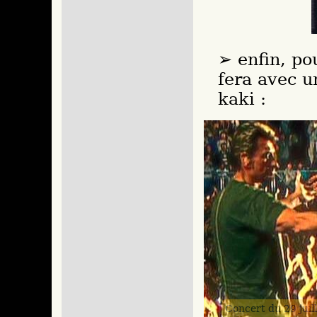
enfin, po
fera avec u
kaki :
Concert du 29 juil