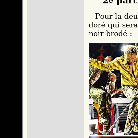
2
e
part
Pour la deuxième partie, c’est un ensemble
doré qui sera
noir brodé :