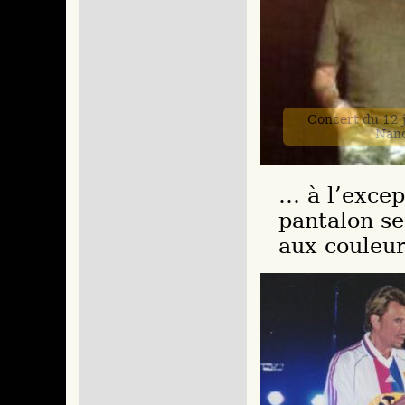
Concert du 12 j
Nan
… à l’excep
pantalon se
aux couleur