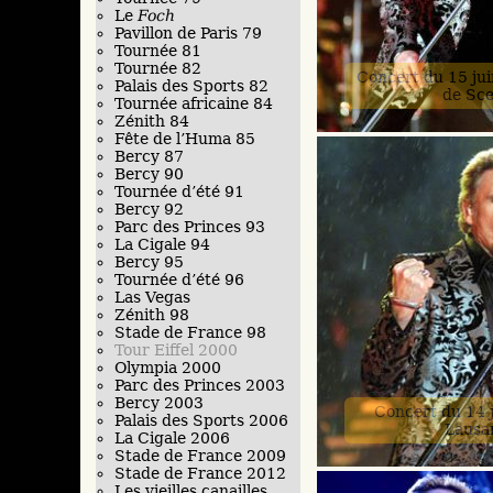
Le
Foch
Pavillon de Paris 79
Tournée 81
Tournée 82
Concert du 15 ju
Palais des Sports 82
de Sc
Tournée africaine 84
Zénith 84
Fête de l’Huma 85
Bercy 87
Bercy 90
Tournée d’été 91
Bercy 92
Parc des Princes 93
La Cigale 94
Bercy 95
Tournée d’été 96
Las Vegas
Zénith 98
Stade de France 98
Tour Eiffel 2000
Olympia 2000
Parc des Princes 2003
Bercy 2003
Concert du 14 j
Palais des Sports 2006
Lausa
La Cigale 2006
Stade de France 2009
Stade de France 2012
Les vieilles canailles