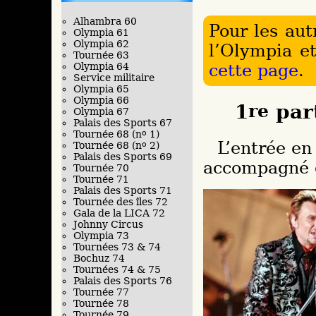
Alhambra 60
Pour les aut
Olympia 61
Olympia 62
l’Olympia et
Tournée 63
Olympia 64
cette page
.
Service militaire
Olympia 65
Olympia 66
1
re
par
Olympia 67
Palais des Sports 67
Tournée 68 (n
o
1)
L’entrée en scène se fera avec un pantalon noir
Tournée 68 (n
o
2)
Palais des Sports 69
accompagné d
Tournée 70
Tournée 71
Palais des Sports 71
Tournée des îles 72
Gala de la LICA 72
Johnny Circus
Olympia 73
Tournées 73 & 74
Bochuz 74
Tournées 74 & 75
Palais des Sports 76
Tournée 77
Tournée 78
Tournée 79