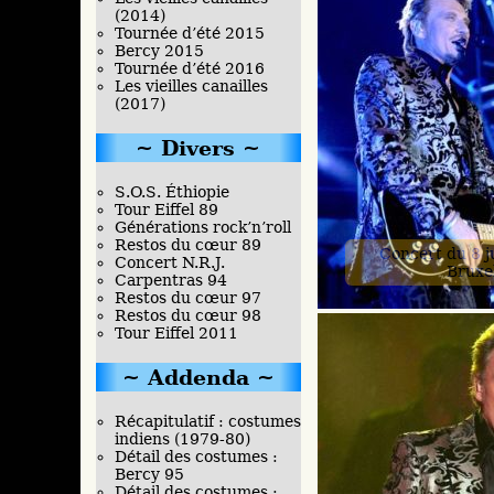
(2014)
Tournée d’été 2015
Bercy 2015
Tournée d’été 2016
Les vieilles canailles
(2017)
Divers
S.O.S. Éthiopie
Tour Eiffel 89
Générations rock’n’roll
Restos du cœur 89
Concert du 8 ju
Concert N.R.J.
Bruxe
Carpentras 94
Restos du cœur 97
Restos du cœur 98
Tour Eiffel 2011
Addenda
Récapitulatif : costumes
indiens (1979-80)
Détail des costumes :
Bercy 95
Détail des costumes :