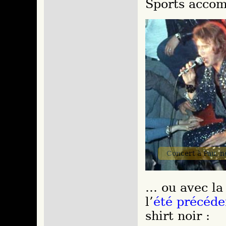
Sports accomp
Concert à Pau, 
… ou avec la 
l’
été précéde
shirt noir :