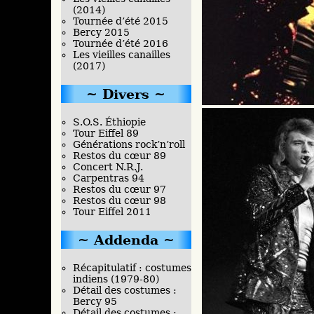
(2014)
Tournée d’été 2015
Bercy 2015
Tournée d’été 2016
Les vieilles canailles
(2017)
Divers
S.O.S. Éthiopie
Tour Eiffel 89
Générations rock’n’roll
Restos du cœur 89
Concert N.R.J.
Carpentras 94
Restos du cœur 97
Restos du cœur 98
Tour Eiffel 2011
Addenda
Récapitulatif : costumes
indiens (1979-80)
Détail des costumes :
Bercy 95
Détail des costumes :