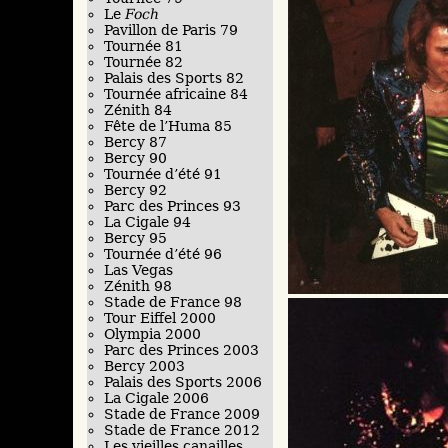
Le
Foch
Pavillon de Paris 79
Tournée 81
Tournée 82
Palais des Sports 82
Tournée africaine 84
Zénith 84
Fête de l’Huma 85
Bercy 87
Bercy 90
Tournée d’été 91
Bercy 92
Parc des Princes 93
La Cigale 94
Bercy 95
Tournée d’été 96
Las Vegas
Zénith 98
Stade de France 98
Tour Eiffel 2000
Olympia 2000
Parc des Princes 2003
Bercy 2003
Palais des Sports 2006
La Cigale 2006
Stade de France 2009
Stade de France 2012
Les vieilles canailles