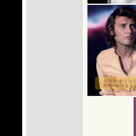
Émission
Cade
diffusée le 4 