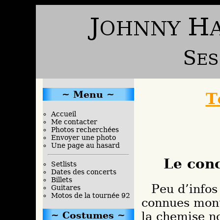
Menu
T
Accueil
Me contacter
Photos recherchées
Envoyer une photo
Une page au hasard
Le con
Setlists
Dates des concerts
Billets
Peu d’infos sur ces concerts ; les seules photos
Guitares
Motos de la tournée 92
connues mont
Costumes
la chemise no