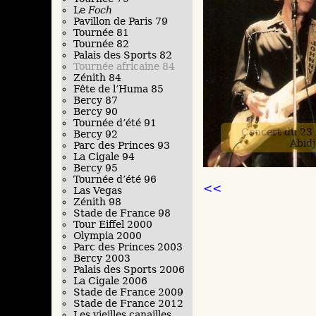
Le
Foch
Pavillon de Paris 79
Tournée 81
Tournée 82
Palais des Sports 82
Tournée africaine 84
Zénith 84
Fête de l’Huma 85
Bercy 87
Bercy 90
Tournée d’été 91
Concert du 23
Bercy 92
Abid
Parc des Princes 93
La Cigale 94
Bercy 95
Tournée d’été 96
<<
Las Vegas
Zénith 98
Stade de France 98
Tour Eiffel 2000
Olympia 2000
Parc des Princes 2003
Bercy 2003
Palais des Sports 2006
La Cigale 2006
Stade de France 2009
Stade de France 2012
Les vieilles canailles