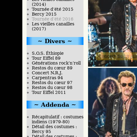
(2014)
Tournée d’été 2015
Bercy 2015
Tournée d’été 2016
Les vieilles canailles
(2017)
Divers
S.O.S. Éthiopie
Concert du 29 ju
Tour Eiffel 89
Générations rock’n’roll
Restos du cœur 89
Concert N.R.J.
Carpentras 94
Restos du cœur 97
Restos du cœur 98
Tour Eiffel 2011
Addenda
Récapitulatif : costumes
indiens (1979-80)
Détail des costumes :
Bercy 95
Détail des costumes :