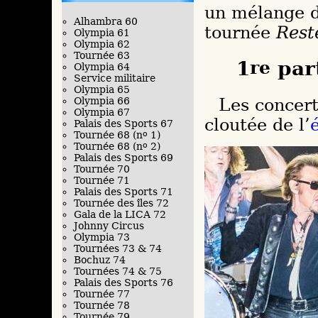
un mélange d
Alhambra 60
tournée
Rest
Olympia 61
Olympia 62
Tournée 63
1
re
par
Olympia 64
Service militaire
Olympia 65
Les concerts commenceront avec la veste
Olympia 66
Olympia 67
cloutée de l’
Palais des Sports 67
Tournée 68 (n
o
1)
Tournée 68 (n
o
2)
Palais des Sports 69
Tournée 70
Tournée 71
Palais des Sports 71
Tournée des îles 72
Gala de la LICA 72
Johnny Circus
Olympia 73
Tournées 73 & 74
Bochuz 74
Tournées 74 & 75
Palais des Sports 76
Tournée 77
Tournée 78
Tournée 79