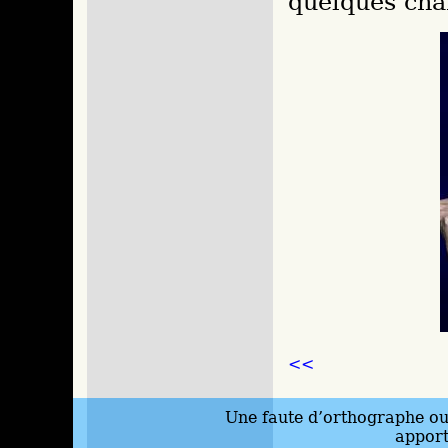
quelques cha
<<
Une faute d’orthographe ou 
appor