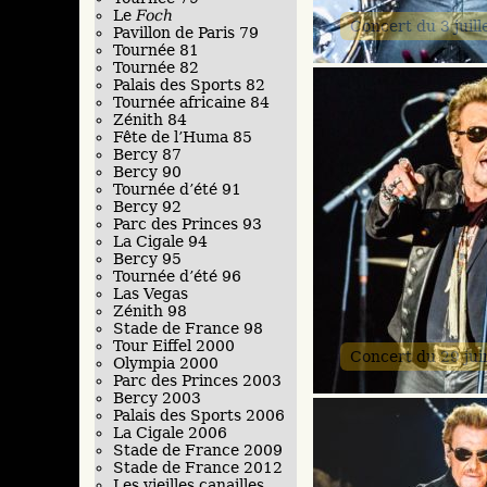
Le
Foch
Concert du 3 juill
Pavillon de Paris 79
Tournée 81
Tournée 82
Palais des Sports 82
Tournée africaine 84
Zénith 84
Fête de l’Huma 85
Bercy 87
Bercy 90
Tournée d’été 91
Bercy 92
Parc des Princes 93
La Cigale 94
Bercy 95
Tournée d’été 96
Las Vegas
Zénith 98
Stade de France 98
Tour Eiffel 2000
Concert du 29 ju
Olympia 2000
Parc des Princes 2003
Bercy 2003
Palais des Sports 2006
La Cigale 2006
Stade de France 2009
Stade de France 2012
Les vieilles canailles