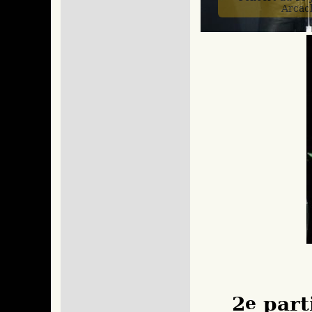
Arcac
2
e
part