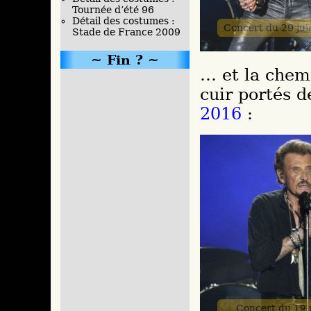
Tournée d’été 96
Détail des costumes :
Concert du 29 ju
Stade de France 2009
Fin ?
… et la chemi
cuir portés de
2016
:
Concert du 19 j