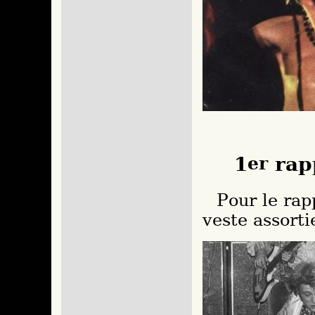
1
er
rap
Pour le rappel, le haut sera échangé contre la
veste assorti