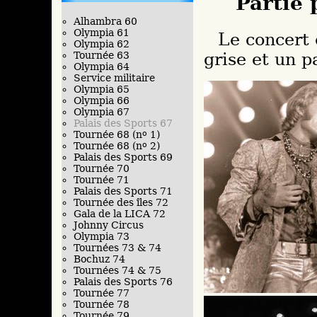
Partie 
Alhambra 60
Olympia 61
Le concert commencera avec une longue veste
Olympia 62
Tournée 63
grise et un p
Olympia 64
Service militaire
Olympia 65
Olympia 66
Olympia 67
Palais des Sports 67
Tournée 68 (n
o
1)
Tournée 68 (n
o
2)
Palais des Sports 69
Tournée 70
Tournée 71
Palais des Sports 71
Tournée des îles 72
Gala de la LICA 72
Johnny Circus
Olympia 73
Tournées 73 & 74
Bochuz 74
Tournées 74 & 75
Palais des Sports 76
Tournée 77
Tournée 78
Tournée 79