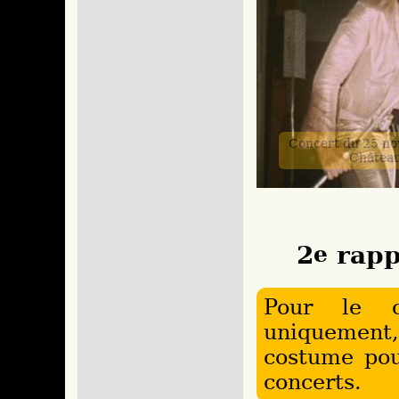
Concert du 25 n
Châtea
2
e
rapp
Pour le c
uniquement,
costume pou
concerts.