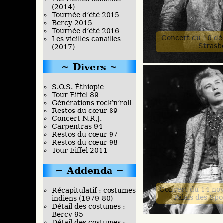
(2014)
Tournée d’été 2015
Bercy 2015
Tournée d’été 2016
Concert du 16 d
Les vieilles canailles
Strasb
(2017)
Divers
S.O.S. Éthiopie
Tour Eiffel 89
Générations rock’n’roll
Restos du cœur 89
Concert N.R.J.
Carpentras 94
Restos du cœur 97
Restos du cœur 98
Tour Eiffel 2011
Addenda
Concert du 14 no
Récapitulatif : costumes
Palais des Spo
indiens (1979-80)
Détail des costumes :
Bercy 95
Détail des costumes :