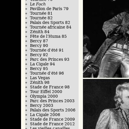
Le
Foch
Pavillon de Paris 79
Tournée 81
Tournée 82
Palais des Sports 82
Tournée africaine 84
Zénith 84
Fête de l’Huma 85
Bercy 87
Bercy 90
Tournée d’été 91
Bercy 92
Parc des Princes 93
La Cigale 94
Bercy 95
Tournée d’été 96
Las Vegas
Zénith 98
Stade de France 98
Tour Eiffel 2000
Olympia 2000
Parc des Princes 2003
Bercy 2003
Palais des Sports 2006
La Cigale 2006
Stade de France 2009
Stade de France 2012
Les vieilles canailles