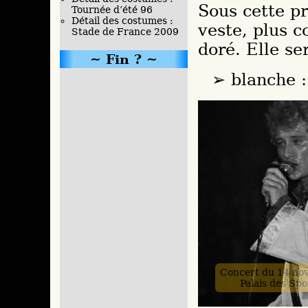
Sous cette p
Tournée d’été 96
Détail des costumes :
veste, plus c
Stade de France 2009
doré. Elle se
Fin ?
blanche :
Concert du 14 no
Palais des Spo