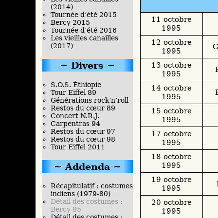
(2014)
Tournée d’été 2015
11 octobre
Bercy 2015
1995
Tournée d’été 2016
Les vieilles canailles
12 octobre
(2017)
G
1995
Divers
13 octobre
1995
S.O.S. Éthiopie
14 octobre
Tour Eiffel 89
1995
Générations rock’n’roll
Restos du cœur 89
15 octobre
Concert N.R.J.
1995
Carpentras 94
Restos du cœur 97
17 octobre
Restos du cœur 98
1995
Tour Eiffel 2011
18 octobre
1995
Addenda
19 octobre
Récapitulatif : costumes
1995
indiens (1979-80)
Détail des costumes :
20 octobre
Bercy 95
1995
Détail des costumes :