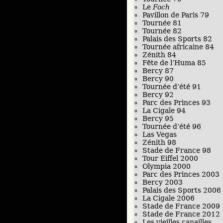
Le
Foch
Pavillon de Paris 79
Tournée 81
Tournée 82
Palais des Sports 82
Tournée africaine 84
Zénith 84
Fête de l’Huma 85
Bercy 87
Bercy 90
Tournée d’été 91
Bercy 92
Parc des Princes 93
La Cigale 94
Bercy 95
Tournée d’été 96
Las Vegas
Zénith 98
Stade de France 98
Tour Eiffel 2000
Olympia 2000
Parc des Princes 2003
Bercy 2003
Palais des Sports 2006
La Cigale 2006
Stade de France 2009
Stade de France 2012
Les vieilles canailles