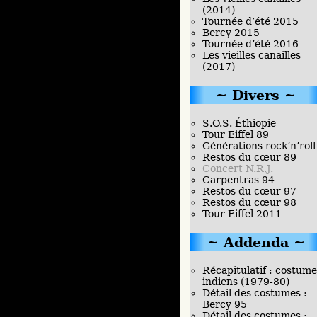
(2014)
Tournée d’été 2015
Bercy 2015
Tournée d’été 2016
Les vieilles canailles
(2017)
Divers
S.O.S. Éthiopie
Tour Eiffel 89
Générations rock’n’roll
Restos du cœur 89
Concert N.R.J.
Carpentras 94
Restos du cœur 97
Restos du cœur 98
Tour Eiffel 2011
Addenda
Récapitulatif : costume
indiens (1979-80)
Détail des costumes :
Bercy 95
Détail des costumes :