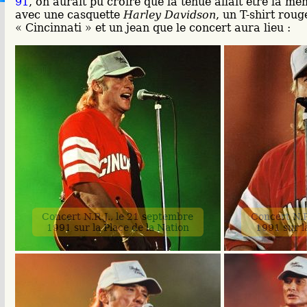
91
, on aurait pu croire que la tenue allait être la m
avec une casquette
Harley Davidson
, un T-shirt rou
« Cincinnati » et un jean que le concert aura lieu :
Concert N.R.J., le 21 septembre
Concert N.R
1991 sur la Place de la Nation
1991 sur l