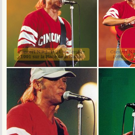
Concert N.R.J., le 21 septembre
Concert N.R
1991 sur la Place de la Nation
1991 sur l