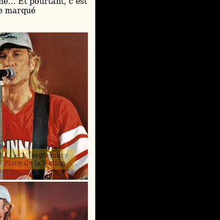
ême… Et pourtant, c’est
ge marqué
.J., le 21 septembre
a Place de la Nation