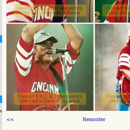
Concert N.R.J., le 21 septembre
Concert N.R
1991 sur la Place de la Nation
1991 sur l
Concert N.R.J., le 21 septembre
Concert N.R
1991 sur la Place de la Nation
1991 sur l
s
<<
Remonter