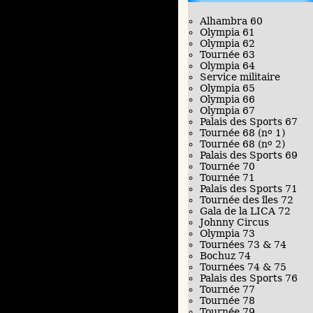
Alhambra 60
Olympia 61
Olympia 62
Tournée 63
Olympia 64
Service militaire
Olympia 65
Olympia 66
Olympia 67
Palais des Sports 67
Tournée 68 (n
o
1)
Tournée 68 (n
o
2)
Palais des Sports 69
Tournée 70
Tournée 71
Palais des Sports 71
Tournée des îles 72
Gala de la LICA 72
Johnny Circus
Olympia 73
Tournées 73 & 74
Bochuz 74
Tournées 74 & 75
Palais des Sports 76
Tournée 77
Tournée 78
Tournée 79