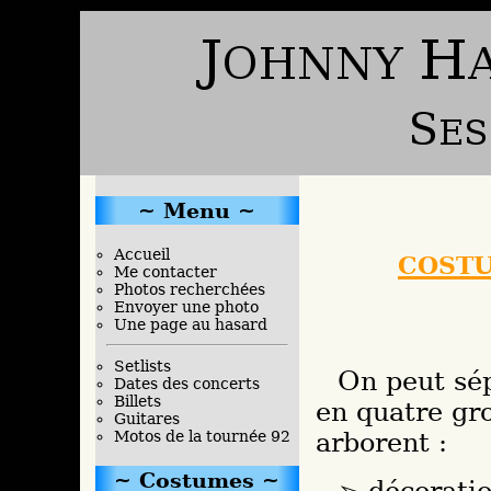
Menu
cost
Accueil
Me contacter
Photos recherchées
Envoyer une photo
Une page au hasard
Setlists
On peut séparer les nombreux costumes indiens
Dates des concerts
Billets
en quatre gro
Guitares
arborent :
Motos de la tournée 92
Costumes
décoratio