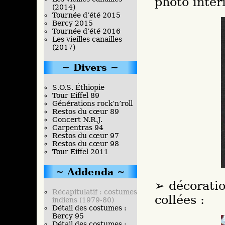
photo intér
(2014)
Tournée d’été 2015
Bercy 2015
Tournée d’été 2016
Les vieilles canailles
(2017)
Divers
S.O.S. Éthiopie
Tour Eiffel 89
Générations rock’n’roll
Restos du cœur 89
Concert N.R.J.
Carpentras 94
Restos du cœur 97
Restos du cœur 98
Tour Eiffel 2011
Addenda
décoratio
Récapitulatif : costumes
collées :
indiens (1979-80)
Détail des costumes :
Bercy 95
Détail des costumes :