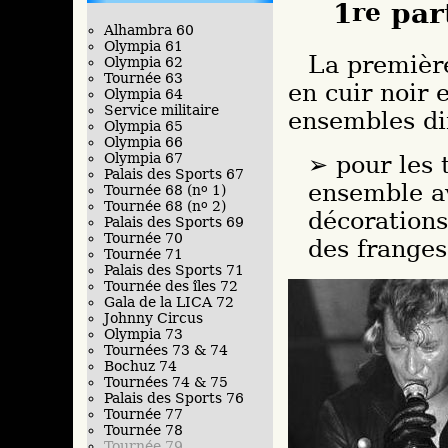
1
re
par
Alhambra 60
Olympia 61
La première partie débutera avec un ensemble
Olympia 62
Tournée 63
en cuir noir 
Olympia 64
Service militaire
ensembles dif
Olympia 65
Olympia 66
Olympia 67
pour les 
Palais des Sports 67
ensemble av
Tournée 68 (n
o
1)
Tournée 68 (n
o
2)
décorations
Palais des Sports 69
Tournée 70
des franges
Tournée 71
Palais des Sports 71
Tournée des îles 72
Gala de la LICA 72
Johnny Circus
Olympia 73
Tournées 73 & 74
Bochuz 74
Tournées 74 & 75
Palais des Sports 76
Tournée 77
Tournée 78
Tournée 79