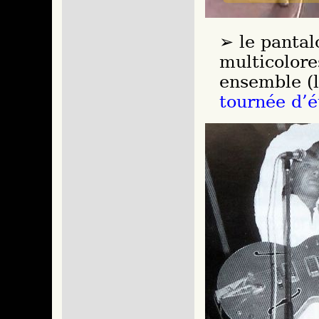
le panta
multicolore
ensemble (l
tournée d’é