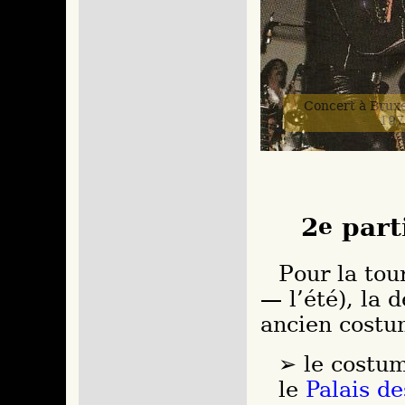
Concert à Bruxel
197
2
e
part
Pour la tournée d’hiver (et parfois — rarement
— l’été), la 
ancien costum
le costum
le
Palais de