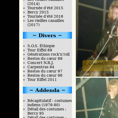
(2014)
Tournée d’été 2015
Bercy 2015
Tournée d’été 2016
Les vieilles canailles
(2017)
Divers
S.O.S. Éthiopie
Tour Eiffel 89
Générations rock’n’roll
Restos du cœur 89
Concert N.R.J.
Concert du 15 f
Carpentras 94
Port-L
Restos du cœur 97
Restos du cœur 98
Tour Eiffel 2011
Addenda
Récapitulatif : costumes
indiens (1979-80)
Détail des costumes :
Bercy 95
Détail des costumes :