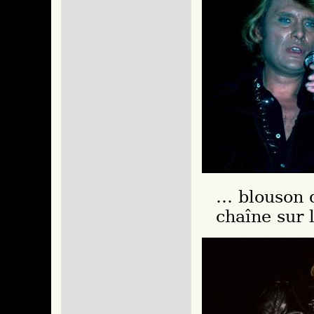
… blouson q
chaîne sur l