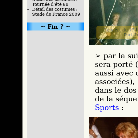
Tournée d’été 96
Détail des costumes :
Stade de France 2009
Fin ?
Concert du 15 f
Port-L
par la su
sera porté 
aussi avec 
associées),
dans le dos
de la séque
Sports
: