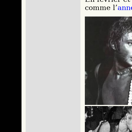
comme l’
ann