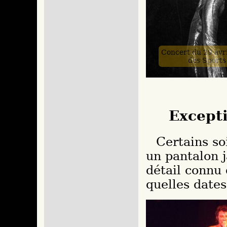
Concert du 29 avri
des Sports
Except
Certains soirs, probablement en fin de concert,
un pantalon j
détail connu 
quelles dates