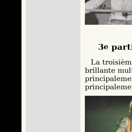
3
e
part
La troisième partie se déroulera avec une tenue
brillante mul
principaleme
principaleme