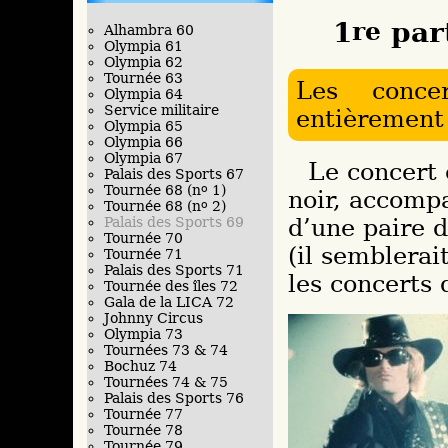
1
re
par
Alhambra 60
Olympia 61
Olympia 62
Tournée 63
Les conce
Olympia 64
Service militaire
entièrement 
Olympia 65
Olympia 66
Olympia 67
Le concert commencera avec un long manteau
Palais des Sports 67
Tournée 68 (n
o
1)
noir, accomp
Tournée 68 (n
o
2)
Palais des Sports 69
d’une paire d
Tournée 70
(il semblerai
Tournée 71
Palais des Sports 71
les concerts 
Tournée des îles 72
Gala de la LICA 72
Johnny Circus
Olympia 73
Tournées 73 & 74
Bochuz 74
Tournées 74 & 75
Palais des Sports 76
Tournée 77
Tournée 78
Tournée 79