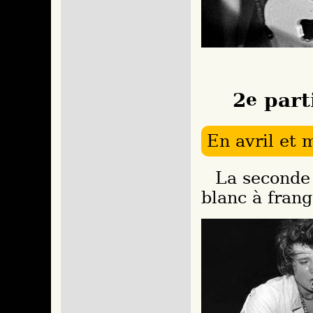
2
e
part
En avril et 
La seconde partie se déroulera avec un costume
blanc à frang