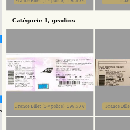
France Billet (1
police), 199,50 €
Ticke
Catégorie 1, gradins
France Billet (1
re
police), 199,50 €
France Bille
s