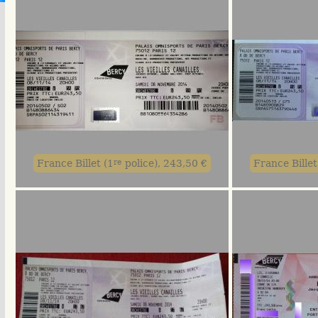
France Billet (1
re
police), 243,50 €
France Billet