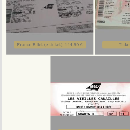
France Billet (e-ticket), 144,50 €
Ticke