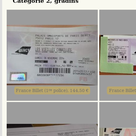
Catégorie 2, gradins
France Billet (1
re
police), 144,50 €
France Billet