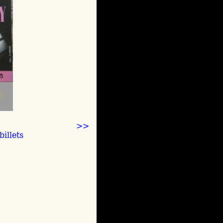
>>
illets