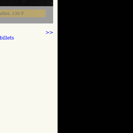
dins, 130 F
>>
illets