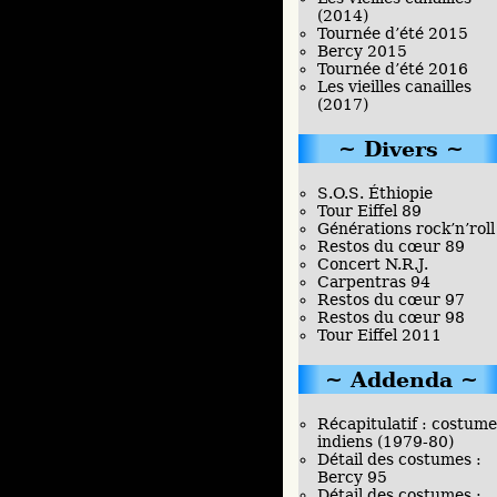
(2014)
Tournée d’été 2015
Bercy 2015
Tournée d’été 2016
Les vieilles canailles
(2017)
Divers
S.O.S. Éthiopie
Tour Eiffel 89
Générations rock’n’roll
Restos du cœur 89
Concert N.R.J.
Carpentras 94
Restos du cœur 97
Restos du cœur 98
Tour Eiffel 2011
Addenda
Récapitulatif : costume
indiens (1979-80)
Détail des costumes :
Bercy 95
Détail des costumes :