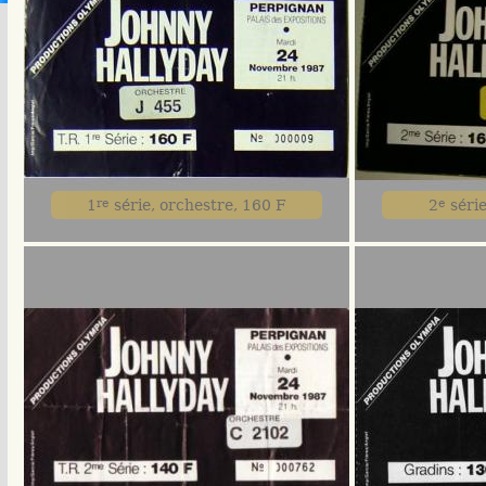
1
re
série, orchestre, 160 F
2
e
série