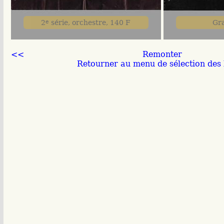
2
e
série, orchestre, 140 F
Gra
<<
Remonter
Retourner au menu de sélection des b