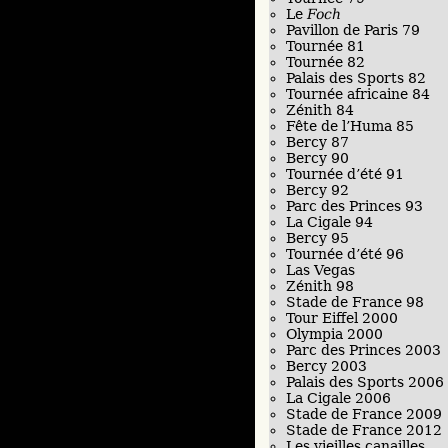
Le
Foch
Pavillon de Paris 79
Tournée 81
Tournée 82
Palais des Sports 82
Tournée africaine 84
Zénith 84
Fête de l’Huma 85
Bercy 87
Bercy 90
Tournée d’été 91
Bercy 92
Parc des Princes 93
La Cigale 94
Bercy 95
Tournée d’été 96
Las Vegas
Zénith 98
Stade de France 98
Tour Eiffel 2000
Olympia 2000
Parc des Princes 2003
Bercy 2003
Palais des Sports 2006
La Cigale 2006
Stade de France 2009
Stade de France 2012
Les vieilles canailles