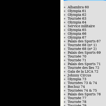
Alhambra 60
Olympia 61
Olympia 62
Tournée 63
Olympia 64
Service militaire
Olympia 65
Olympia 66
Olympia 67
Palais des Sports 67
Tournée 68 (n
o
1)
Tournée 68 (n
o
2)
Palais des Sports 69
Tournée 70
Tournée 71
Palais des Sports 71
Tournée des îles 72
Gala de la LICA 72
Johnny Circus
Olympia 73
Tournées 73 & 74
Bochuz 74
Tournées 74 & 75
Palais des Sports 76
Tournée 77
Tournée 78
Tournée 79