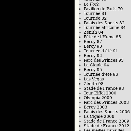
Le
Foch
Pavillon de Paris 79
Tournée 81
Tournée 82
Palais des Sports 82
Tournée africaine 84
Zénith 84
Fête de l’Huma 85
Bercy 87
Bercy 90
Tournée d’été 91
Bercy 92
Parc des Princes 93
La Cigale 94
Bercy 95
Tournée d’été 96
Las Vegas
Zénith 98
Stade de France 98
Tour Eiffel 2000
Olympia 2000
Parc des Princes 2003
Bercy 2003
Palais des Sports 2006
La Cigale 2006
Stade de France 2009
Stade de France 2012
Les vieilles canailles