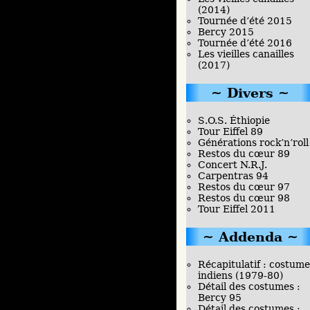
(2014)
Tournée d’été 2015
Bercy 2015
Tournée d’été 2016
Les vieilles canailles
(2017)
Divers
S.O.S. Éthiopie
Tour Eiffel 89
Générations rock’n’roll
Restos du cœur 89
Concert N.R.J.
Carpentras 94
Restos du cœur 97
Restos du cœur 98
Tour Eiffel 2011
Addenda
Récapitulatif : costume
indiens (1979-80)
Détail des costumes :
Bercy 95
Détail des costumes :