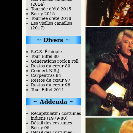
(2014)
Tournée d’été 2015
Bercy 2015
Tournée d’été 2016
Les vieilles canailles
(2017)
Divers
S.O.S. Éthiopie
Tour Eiffel 89
Générations rock’n’roll
Restos du cœur 89
Concert N.R.J.
Carpentras 94
Restos du cœur 97
Restos du cœur 98
Tour Eiffel 2011
Addenda
Récapitulatif : costumes
indiens (1979-80)
Détail des costumes :
Bercy 95
Détail des costumes :