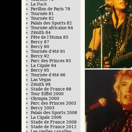
Le
Foch
Pavillon de Paris 79
Tournée 81
Tournée 82
Palais des Sports 82
Tournée africaine 84
Zénith 84
Fête de l’Huma 85
Bercy 87
Bercy 90
Tournée d’été 91
Bercy 92
Parc des Princes 93
La Cigale 94
Bercy 95
Tournée d’été 96
Las Vegas
Zénith 98
Stade de France 98
Tour Eiffel 2000
Olympia 2000
Parc des Princes 2003
Bercy 2003
Palais des Sports 2006
La Cigale 2006
Stade de France 2009
Stade de France 2012
Les vieilles canailles