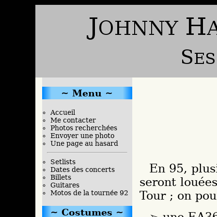
Menu
Accueil
Me contacter
Photos recherchées
Envoyer une photo
Une page au hasard
Setlists
En 95, plusieurs guitares acoustiques Washburn
Dates des concerts
Billets
seront louée
Guitares
Tour ; on pour
Motos de la tournée 92
Costumes
une EA36 