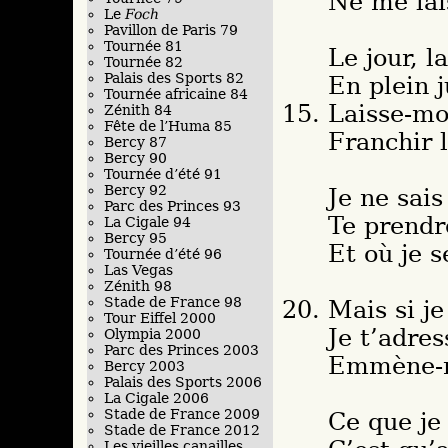
Ne me lai
Le
Foch
Pavillon de Paris 79
Tournée 81
Le jour, l
Tournée 82
Palais des Sports 82
En plein j
Tournée africaine 84
Laisse-mo
Zénith 84
Fête de l’Huma 85
Franchir l
Bercy 87
Bercy 90
Tournée d’été 91
Bercy 92
Je ne sai
Parc des Princes 93
Te prendr
La Cigale 94
Bercy 95
Et où je s
Tournée d’été 96
Las Vegas
Zénith 98
Stade de France 98
Mais si je
Tour Eiffel 2000
Je t’adres
Olympia 2000
Parc des Princes 2003
Emmène-m
Bercy 2003
Palais des Sports 2006
La Cigale 2006
Stade de France 2009
Ce que je
Stade de France 2012
Les vieilles canailles