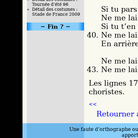
Tournée d’été 96
Si tu pars
Détail des costumes :
Stade de France 2009
Ne me lai
Si tu t’en
Fin ?
Ne me lai
En arrièr
Ne me lai
Ne me lai
Les lignes 17
choristes.
<<
Retourner 
Une faute d’orthographe ou 
appor