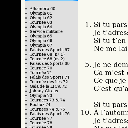
Alhambra 60
Olympia 61
Olympia 62
Tournée 63
Si tu pars
Olympia 64
Je t’adre
Service militaire
Olympia 65
Si tu t’en
Olympia 66
Olympia 67
Ne me lai
Palais des Sports 67
Tournée 68 (n
o
1)
Tournée 68 (n
o
2)
Je ne dem
Palais des Sports 69
Tournée 70
Ça m’est é
Tournée 71
Palais des Sports 71
Ce que je
Tournée des îles 72
Gala de la LICA 72
C’est qu’
Johnny Circus
Olympia 73
Tournées 73 & 74
Si tu pars
Bochuz 74
Tournées 74 & 75
À l’autom
Palais des Sports 76
Tournée 77
Je t’adre
Tournée 78
Tournée 79