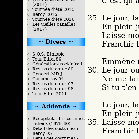
C’est qu’
(2014)
Tournée d’été 2015
Bercy 2015
Le jour, l
Tournée d’été 2016
Les vieilles canailles
En plein j
(2017)
Laisse-mo
Divers
Franchir l
S.O.S. Éthiopie
Tour Eiffel 89
Emmène-m
Générations rock’n’roll
Le jour où
Restos du cœur 89
Concert N.R.J.
Ne me lai
Carpentras 94
Restos du cœur 97
Si tu t’en
Restos du cœur 98
Tour Eiffel 2011
Le jour, l
Addenda
En plein j
Récapitulatif : costumes
Laisse-mo
indiens (1979-80)
Détail des costumes :
Franchir l
Bercy 95
Détail des costumes :