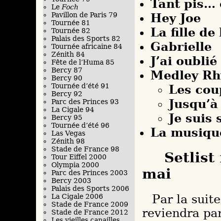
Tant pis… c
Le
Foch
Hey Joe
Pavillon de Paris 79
Tournée 81
La fille de
Tournée 82
Palais des Sports 82
Gabrielle
Tournée africaine 84
Zénith 84
J’ai oublié
Fête de l’Huma 85
Bercy 87
Medley Rh
Bercy 90
Tournée d’été 91
Les cou
Bercy 92
Jusqu’à
Parc des Princes 93
La Cigale 94
Je suis 
Bercy 95
Tournée d’été 96
La musiqu
Las Vegas
Zénith 98
Stade de France 98
Setlist
Tour Eiffel 2000
Olympia 2000
mai
Parc des Princes 2003
Bercy 2003
Palais des Sports 2006
Par la suit
La Cigale 2006
Stade de France 2009
reviendra par
Stade de France 2012
Les vieilles canailles