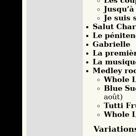
Les cou
Jusqu’à
Je suis 
Salut Char
Le péniten
Gabrielle
La premièr
La musiqu
Medley roc
Whole L
Blue Su
août)
Tutti Fr
Whole L
Variation