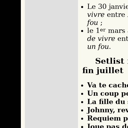
Le 30 janvi
vivre
entre
fou
;
le 1
er
mars à
de vivre
en
un fou
.
Setlist
fin juillet
Va te cach
Un coup p
La fille du
Johnny, re
Requiem p
Joue pas d