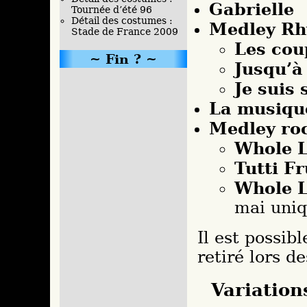
Gabrielle
Tournée d’été 96
Détail des costumes :
Medley Rh
Stade de France 2009
Les cou
Fin ?
Jusqu’à
Je suis 
La musiqu
Medley roc
Whole L
Tutti Fr
Whole L
mai uni
Il est possib
retiré lors d
Variation