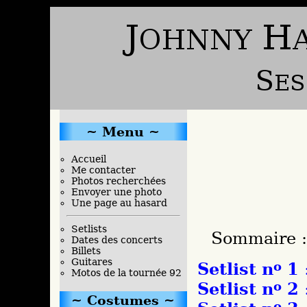
Menu
Accueil
Me contacter
Photos recherchées
Envoyer une photo
Une page au hasard
Setlists
Sommaire :
Dates des concerts
Billets
Guitares
Setlist n
o
1
:
Motos de la tournée 92
Setlist n
o
2
:
Costumes
o