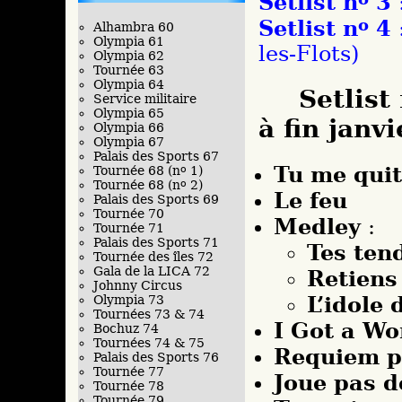
Setlist n
3
:
Setlist n
o
4
:
Alhambra 60
Olympia 61
les-Flots)
Olympia 62
Tournée 63
Olympia 64
Setlist
Service militaire
Olympia 65
à fin janvi
Olympia 66
Olympia 67
Palais des Sports 67
Tu me quit
Tournée 68 (n
o
1)
Tournée 68 (n
o
2)
Le feu
Palais des Sports 69
Tournée 70
Medley
:
Tournée 71
Palais des Sports 71
Tes ten
Tournée des îles 72
Gala de la LICA 72
Retiens 
Johnny Circus
L’idole 
Olympia 73
Tournées 73 & 74
I Got a W
Bochuz 74
Tournées 74 & 75
Requiem p
Palais des Sports 76
Tournée 77
Joue pas d
Tournée 78
Tournée 79