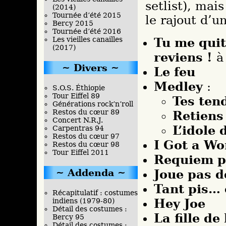
setlist), mai
(2014)
Tournée d’été 2015
le rajout d’u
Bercy 2015
Tournée d’été 2016
Tu me quit
Les vieilles canailles
(2017)
reviens !
à 
Divers
Le feu
Medley
:
S.O.S. Éthiopie
Tour Eiffel 89
Tes ten
Générations rock’n’roll
Restos du cœur 89
Retiens 
Concert N.R.J.
L’idole 
Carpentras 94
Restos du cœur 97
I Got a W
Restos du cœur 98
Tour Eiffel 2011
Requiem p
Joue pas d
Addenda
Tant pis… c
Récapitulatif : costumes
Hey Joe
indiens (1979-80)
Détail des costumes :
La fille de
Bercy 95
Détail des costumes :