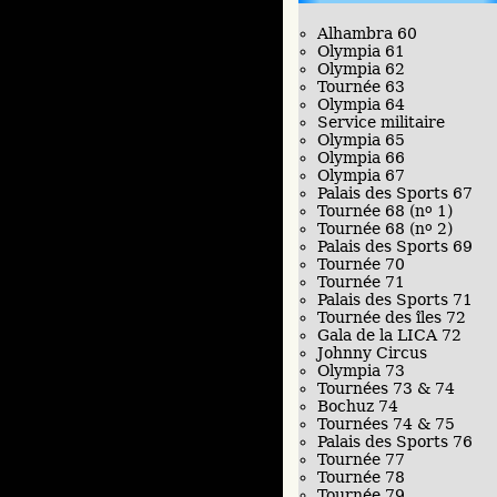
Alhambra 60
Olympia 61
Olympia 62
Tournée 63
Olympia 64
Service militaire
Olympia 65
Olympia 66
Olympia 67
Palais des Sports 67
Tournée 68 (n
o
1)
Tournée 68 (n
o
2)
Palais des Sports 69
Tournée 70
Tournée 71
Palais des Sports 71
Tournée des îles 72
Gala de la LICA 72
Johnny Circus
Olympia 73
Tournées 73 & 74
Bochuz 74
Tournées 74 & 75
Palais des Sports 76
Tournée 77
Tournée 78
Tournée 79