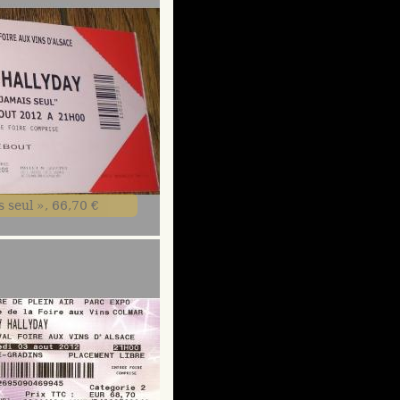
s seul », 66,70 €