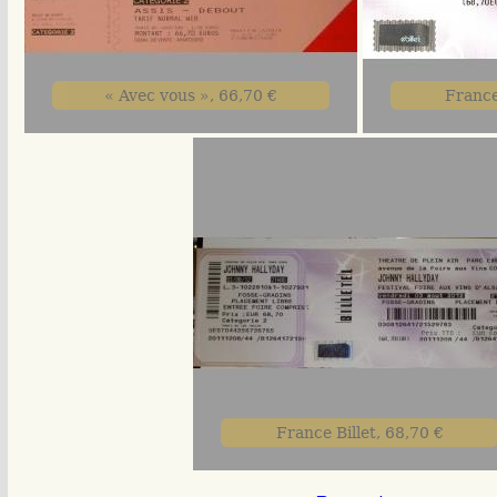
« Avec vous », 66,70 €
France
France Billet, 68,70 €