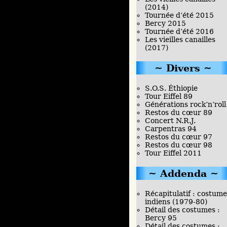
(2014)
Tournée d’été 2015
Bercy 2015
Tournée d’été 2016
Les vieilles canailles
(2017)
Divers
S.O.S. Éthiopie
Tour Eiffel 89
Générations rock’n’roll
Restos du cœur 89
Concert N.R.J.
Carpentras 94
Restos du cœur 97
Restos du cœur 98
Tour Eiffel 2011
Addenda
Récapitulatif : costume
indiens (1979-80)
Détail des costumes :
Bercy 95
Détail des costumes :