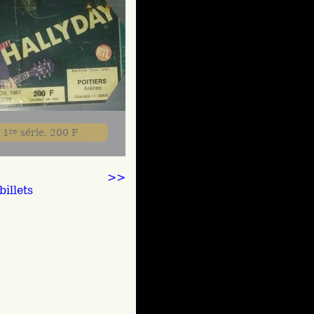
 1
re
série, 200 F
>>
illets