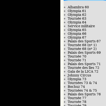
Alhambra 60
Olympia 61
Olympia 62
Tournée 63
Olympia 64
Service militaire
Olympia 65
Olympia 66
Olympia 67
Palais des Sports 67
Tournée 68 (n
o
1)
Tournée 68 (n
o
2)
Palais des Sports 69
Tournée 70
Tournée 71
Palais des Sports 71
Tournée des îles 72
Gala de la LICA 72
Johnny Circus
Olympia 73
Tournées 73 & 74
Bochuz 74
Tournées 74 & 75
Palais des Sports 76
Tournée 77
Tournée 78
Tournée 79