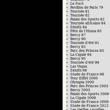
Le
Foch
Pavillon de Paris 79
Tournée 81
Tournée 82
Palais des Sports 82
Tournée africaine 84
Zénith 84
Fête de l’Huma 85
Bercy 87
Bercy 90
Tournée d’été 91
Bercy 92
Parc des Princes 93
La Cigale 94
Bercy 95
Tournée d’été 96
Las Vegas
Zénith 98
Stade de France 98
Tour Eiffel 2000
Olympia 2000
Parc des Princes 2003
Bercy 2003
Palais des Sports 2006
La Cigale 2006
Stade de France 2009
Stade de France 2012
Les vieilles canailles