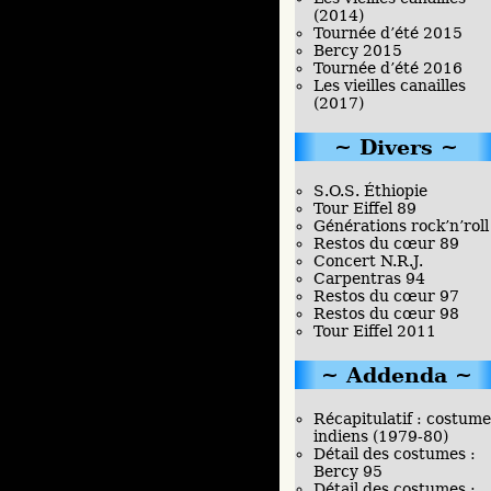
(2014)
Tournée d’été 2015
Bercy 2015
Tournée d’été 2016
Les vieilles canailles
(2017)
Divers
S.O.S. Éthiopie
Tour Eiffel 89
Générations rock’n’roll
Restos du cœur 89
Concert N.R.J.
Carpentras 94
Restos du cœur 97
Restos du cœur 98
Tour Eiffel 2011
Addenda
Récapitulatif : costume
indiens (1979-80)
Détail des costumes :
Bercy 95
Détail des costumes :